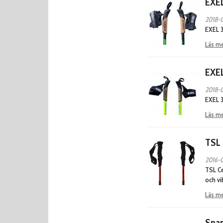
EXEL
2018-
EXEL 3
Läs m
EXEL
2018-
EXEL 3
Läs m
TSL 
2016-
TSL Ce
och vi
Läs m
Snap