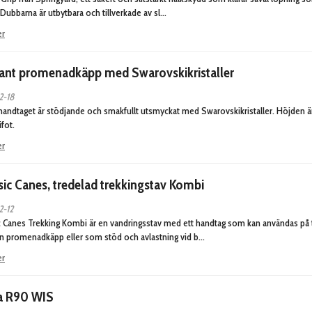
 Dubbarna är utbytbara och tillverkade av sl…
er
ant promenadkäpp med Swarovskikristaller
2-18
andtaget är stödjande och smakfullt utsmyckat med Swarovskikristaller. Höjden är 
fot.
er
sic Canes, tredelad trekkingstav Kombi
2-12
c Canes Trekking Kombi är en vandringsstav med ett handtag som kan användas på 
 promenadkäpp eller som stöd och avlastning vid b…
er
a R90 WIS