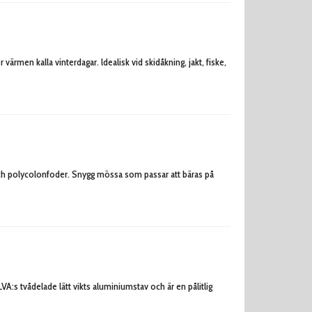
rmen kalla vinterdagar. ldealisk vid skidåkning, jakt, fiske,
och polycolonfoder. Snygg mössa som passar att bäras på
LVA:s tvådelade lätt vikts aluminiumstav och är en pålitlig