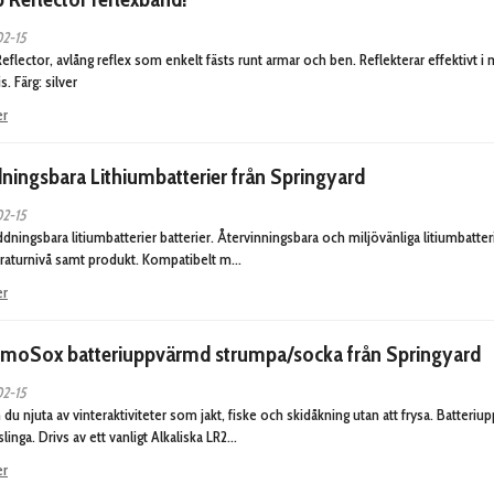
2-15
eflector, avlång reflex som enkelt fästs runt armar och ben. Reflekterar effektivt i 
s. Färg: silver
er
ningsbara Lithiumbatterier från Springyard
2-15
dningsbara litiumbatterier batterier. Återvinningsbara och miljövänliga litiumbatteri
aturnivå samt produkt. Kompatibelt m…
er
moSox batteriuppvärmd strumpa/socka från Springyard
2-15
 du njuta av vinteraktiviteter som jakt, fiske och skidåkning utan att frysa. Batte
linga. Drivs av ett vanligt Alkaliska LR2…
er