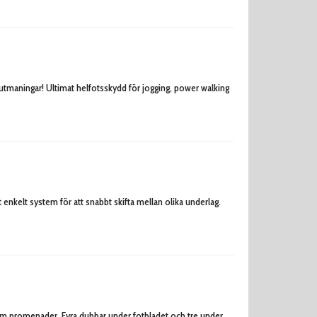
e utmaningar! Ultimat helfotsskydd för jogging, power walking
 enkelt system för att snabbt skifta mellan olika underlag.
 som promenader. Fyra dubbar under fotbladet och tre under