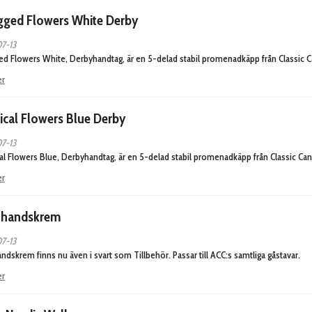
gged Flowers White Derby
7-13
ed Flowers White, Derbyhandtag, är en 5-delad stabil promenadkäpp från Classic C
er
ical Flowers Blue Derby
7-13
al Flowers Blue, Derbyhandtag, är en 5-delad stabil promenadkäpp från Classic Can
er
 handskrem
7-13
ndskrem finns nu även i svart som Tillbehör. Passar till ACC:s samtliga gåstavar.
er