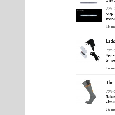
2016-0
Snap R
styckvi
Läs m
Ladd
2016-0
Upplad
temper
Läs m
Ther
2016-0
Nu kan
värmes
Läs m