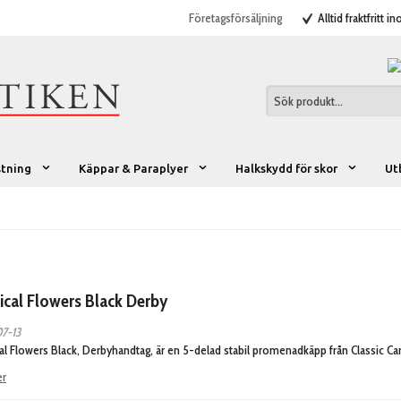
Företagsförsäljning
Alltid fraktfritt i
stning
Käppar & Paraplyer
Halkskydd för skor
Ut
ical Flowers Black Derby
7-13
al Flowers Black, Derbyhandtag, är en 5-delad stabil promenadkäpp från Classic Ca
er