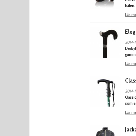
hälen.
Läs m
Eleg
2014-1
Derbyh
gummi
Läs m
Clas
2014-1
Classi
som en
Läs m
Jack