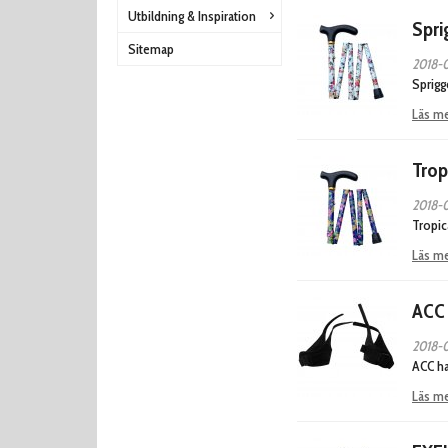
Utbildning & Inspiration
Spri
Sitemap
2018-0
Sprigg
Läs m
Trop
2018-0
Tropic
Läs m
ACC
2018-0
ACC ha
Läs m