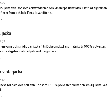
1-29
S jacka från Dobsom är lättvadderad och vindtät på framsidan. Elastiskt tightsmater
eflexer fram och bak. Finns i svart för he…
er
l jacka
1-29
är en varm och smidig damjacka från Dobsom. Jackans material är 100% polyester, v
r en avtagsbar imiterad pälskant. Färger: sva…
er
 vinterjacka
1-14
jacka för dam och herr från Dobsom i 100% polyester. Varm och smidig jacka, välfy
å.
er