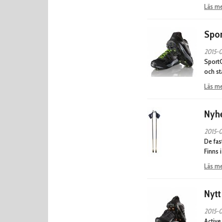
Läs m
Sport
2015-
SportG
och st
Läs m
Nyhe
2015-0
De fas
Finns 
Läs m
Nytt
2015-0
Active