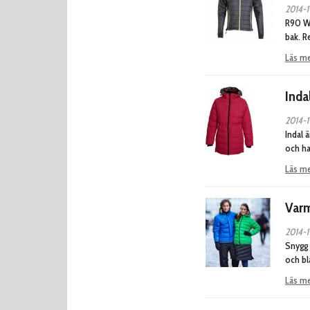
2014-1
R90 WI
bak. R
Läs m
Inda
2014-1
Indal 
och ha
Läs m
Varm
2014-1
Snygg 
och bl
Läs m