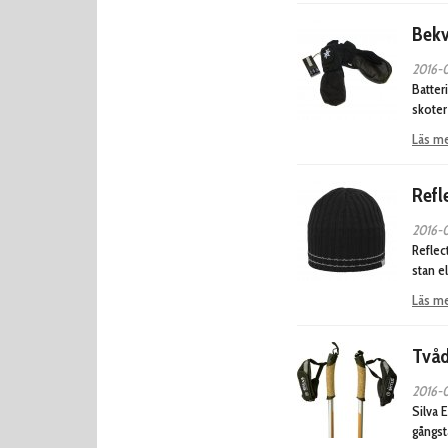
Bekv
2016-0
Batter
skoter
Läs m
Refl
2016-0
Reflec
stan e
Läs m
Tvåd
2016-0
Silva 
gångst