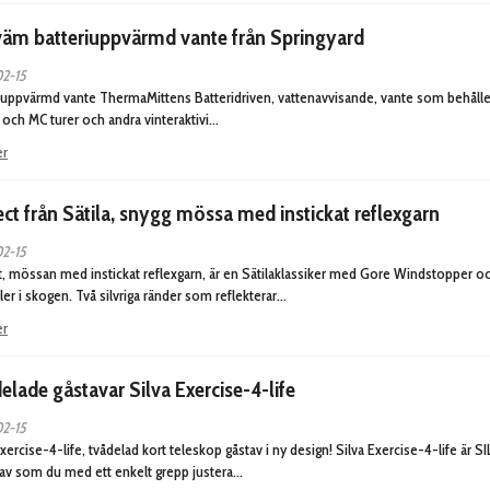
äm batteriuppvärmd vante från Springyard
2-15
iuppvärmd vante ThermaMittens Batteridriven, vattenavvisande, vante som behåller vä
 och MC turer och andra vinteraktivi…
er
ect från Sätila, snygg mössa med instickat reflexgarn
2-15
t, mössan med instickat reflexgarn, är en Sätilaklassiker med Gore Windstopper 
ller i skogen. Två silvriga ränder som reflekterar…
er
elade gåstavar Silva Exercise-4-life
2-15
Exercise-4-life, tvådelad kort teleskop gåstav i ny design! Silva Exercise-4-life är SI
av som du med ett enkelt grepp justera…