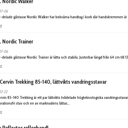
 Nordic Walker
07-06
-delade gåstavar Nordic Walker har bekväma handtag i kork där handskremmen är en
er
 Nordic Trainer
07-06
-delade gåstavar Nordic Trainer är lätta och stabila. Justerbar längd från 64 cm till 1
er
Cervin Trekking 85-140, lättvikts vandringsstavar
02-22
rvin 85-140 Trekking är ett par lättvikts tvådelade högteknologiska vandringsstava
brationsfri stav och en av marknadens lättas…
er
 Reflector reflexband!