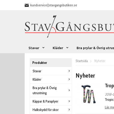
kundservice()stavgangsbutiken.se
Stavar
Kläder
Bra prylar & Övrig utru
Startsida
Nyheter
Produkter
Stavar
Nyheter
Kläder
Trop
Bra prylar & Övrig
utrustning
2018-0
Tropic
Käppar & Paraplyer
Läs m
Halkskydd för skor