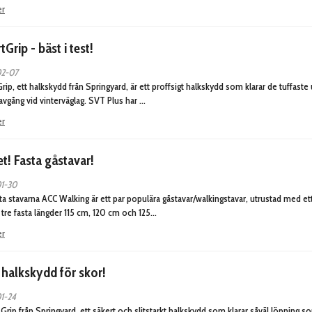
er
Grip - bäst i test!
02-07
rip, ett halkskydd från Springyard, är ett proffsigt halkskydd som klarar de tuffast
avgång vid vinterväglag. SVT Plus har …
er
t! Fasta gåstavar!
1-30
ta stavarna ACC Walking är ett par populära gåstavar/walkingstavar, utrustad med ett
i tre fasta längder 115 cm, 120 cm och 125…
er
 halkskydd för skor!
1-24
 Grip från Springyard, ett säkert och slitstarkt halkskydd som klarar såväl löpning