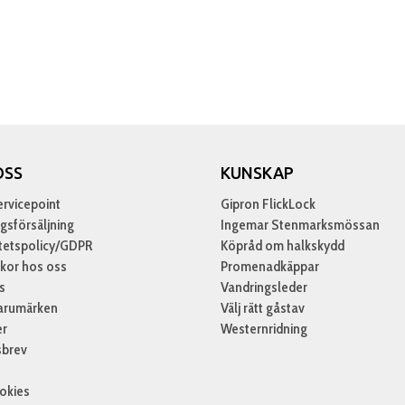
OSS
KUNSKAP
rvicepoint
Gipron FlickLock
gsförsäljning
Ingemar Stenmarksmössan
itetspolicy/GDPR
Köpråd om halkskydd
lkor hos oss
Promenadkäppar
s
Vandringsleder
arumärken
Välj rätt gåstav
er
Westernridning
sbrev
okies