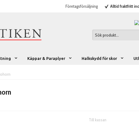
Företagsförsäljning
Alltid fraktfritt i
stning
Käppar & Paraplyer
Halkskydd för skor
Ut
skohorn
horn
Till kassan