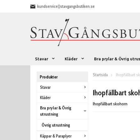
kundservice()stavgangsbutiken.se
Stavar
Kläder
Bra prylar & Övrig utru
Startsida
Ihopfällbart 
Produkter
Stavar
Ihopfällbart sko
Kläder
Ihopfällbart skohorn
Bra prylar & Övrig
utrustning
Övrig utrustning
Käppar & Paraplyer