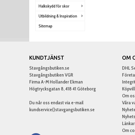
Halkskydd för skor
Utbildning & Inspiration
Sitemap
KUNDTJÄNST
OM 
Stavgångsbutiken.se
DHL Se
Stavgångsbutiken VGR
Företa
Firma A-M Hollander Ekman
Integr
Högtrycksgatan 8, 418 41 Göteborg
Köpvil
Om os
Du når oss endast via e-mail
Våra v
kundservice()stavgangsbutiken.se
Nyhet
Nyhet
Länkar
Om co