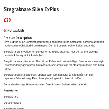
Stegräknare Silva ExPlus
£29
Not available
Product Description:
Silva ExPlus är en komplett stegräknare som kan räkna antal steg, beräkna sträckan,
motionstiden och kaloriförbrukningen. Den är kompakt och enkel att använda.
Stegräknaren använder en pendel för att registrera steg. När den är i rörelse ger
pendeln ifrån sig ett klickande ljud.
Stegräknaren använder ett filter för att förhindra korta ofrivilliga rörelser som inte ingår
i promenaden/joggingturen. Du måste ta sex steg i följd för att stegräknaren ska börja
räkna.
Stegräknaren ska placeras i upprätt läge. Om den lutar åt något håll kan den
registrera fel antal steg. Den bästa placeringen är i bältet vid höften.
Behandla din stegräknare varsamt. Den är inte stötsäker eller vattentät.
Funktioner
Stegräknare
Distansmätare
Kaloriförbrukning