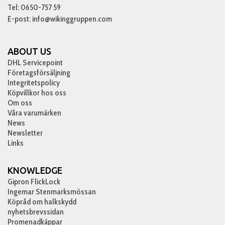
Tel: 0650-757 59
E-post: info@wikinggruppen.com
ABOUT US
DHL Servicepoint
Företagsförsäljning
Integritetspolicy
Köpvillkor hos oss
Om oss
Våra varumärken
News
Newsletter
Links
KNOWLEDGE
Gipron FlickLock
Ingemar Stenmarksmössan
Köpråd om halkskydd
nyhetsbrevssidan
Promenadkäppar