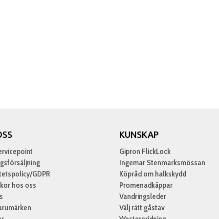
OSS
KUNSKAP
rvicepoint
Gipron FlickLock
gsförsäljning
Ingemar Stenmarksmössan
itetspolicy/GDPR
Köpråd om halkskydd
lkor hos oss
Promenadkäppar
s
Vandringsleder
arumärken
Välj rätt gåstav
er
Westernridning