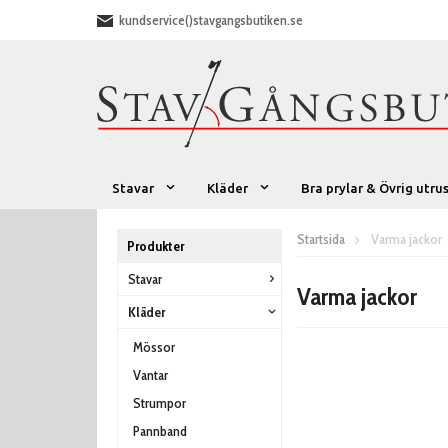
kundservice()stavgangsbutiken.se
Stavar
Kläder
Bra prylar & Övrig utru
Startsida
Varma jackor
Produkter
Stavar
Varma jackor
Kläder
Mössor
Vantar
Strumpor
Pannband