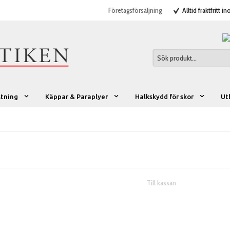
Företagsförsäljning
Alltid fraktfritt i
stning
Käppar & Paraplyer
Halkskydd för skor
Ut
Till kassan