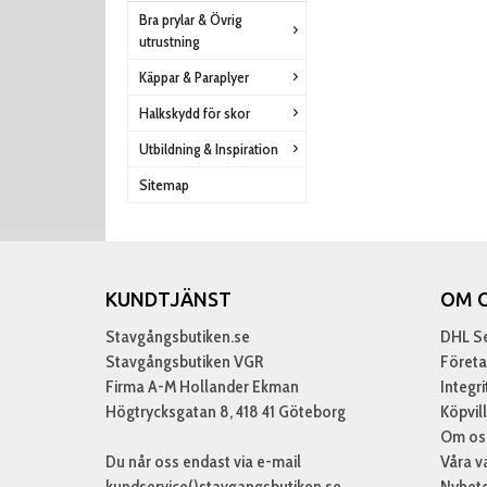
Bra prylar & Övrig
utrustning
Käppar & Paraplyer
Halkskydd för skor
Utbildning & Inspiration
Sitemap
KUNDTJÄNST
OM 
Stavgångsbutiken.se
DHL Se
Stavgångsbutiken VGR
Företa
Firma A-M Hollander Ekman
Integr
Högtrycksgatan 8, 418 41 Göteborg
Köpvil
Om os
Du når oss endast via e-mail
Våra v
kundservice()stavgangsbutiken.se
Nyhet