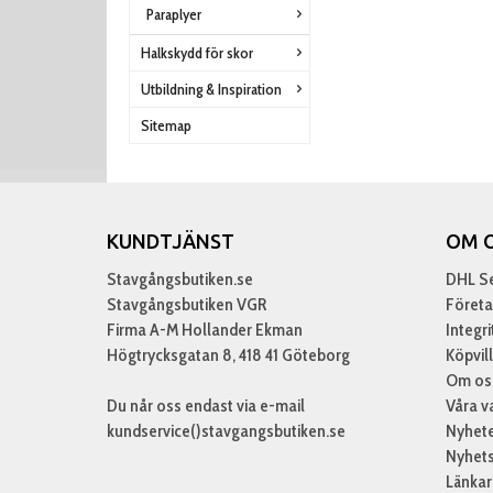
Paraplyer
Halkskydd för skor
Utbildning & Inspiration
Sitemap
KUNDTJÄNST
OM 
Stavgångsbutiken.se
DHL Se
Stavgångsbutiken VGR
Företa
Firma A-M Hollander Ekman
Integr
Högtrycksgatan 8, 418 41 Göteborg
Köpvil
Om os
Du når oss endast via e-mail
Våra v
kundservice()stavgangsbutiken.se
Nyhet
Nyhet
Länkar