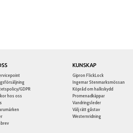
OSS
KUNSKAP
rvicepoint
Gipron FlickLock
gsförsäljning
Ingemar Stenmarksmössan
itetspolicy/GDPR
Köpråd om halkskydd
lkor hos oss
Promenadkäppar
s
Vandringsleder
arumärken
Välj rätt gåstav
er
Westernridning
sbrev