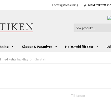
Företagsförsäljning
Alltid fraktfritt i
stning
Käppar & Paraplyer
Halkskydd för skor
Ut
jd med Petite handtag
Cheetah
Till kassan