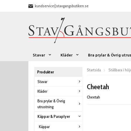
kundservice()stavgangsbutiken.se
Stavar
Kläder
Bra prylar & Övrig utru
Startsida
Ställbara i hö
Produkter
Stavar
Cheetah
Kläder
Cheetah
Bra prylar & Övrig
utrustning
Käppar & Paraplyer
Käppar